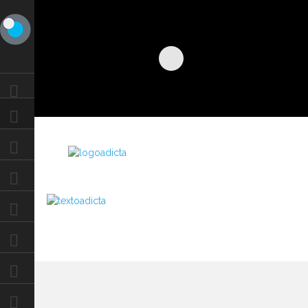
Inicio
Gustavo Loza
Cine
Series
Sitcom
Teleseries
Compañía productora y laboratorio
Niñ@s