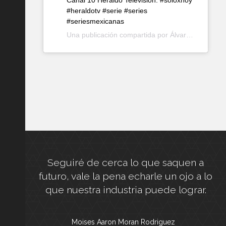
#heraldotv #serie #series
#seriesmexicanas
Una publicación compartida por
Álvaro Cueva Cantú
 de
Seguiré de cerca lo que saquen a
ión. Sin
futuro, vale la pena echarle un ojo a lo
ara no
que nuestra industria puede lograr.
Moises Aaron Moran Rodriguez